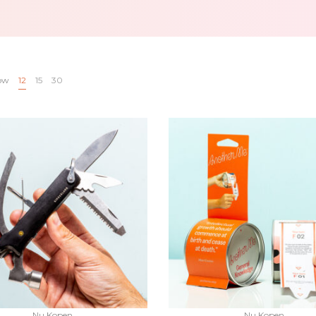
ow
12
15
30
Nu Kopen
Nu Kopen