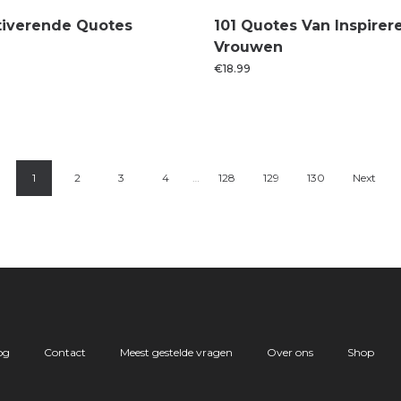
tiverende Quotes
101 Quotes Van Inspire
Vrouwen
€
18.99
1
2
3
4
…
128
129
130
Next
og
Contact
Meest gestelde vragen
Over ons
Shop