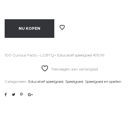
NU KOPEN
100 Curious Facts – LGBTQ+ Educatief speelgoed €15.99
Toevoegen aan verlanglijst
Categorieën:
Educatief speelgoed
,
Speelgoed
,
Speelgoed en spellen