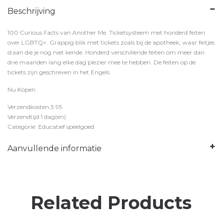
Beschrijving
100 Curious Facts van Another Me. Ticketsysteem met honderd feiten
over LGBTQ+. Grappig blik met tickets zoals bij de apotheek, waar feitjes
staan die je nog niet kende. Honderd verschillende feiten om meer dan
drie maanden lang elke dag plezier mee te hebben. De feiten op de
tickets zijn geschreven in het Engels.
Nu Kopen
Verzendkosten:3.95
Verzendtijd:1 dag(en)
Categorie: Educatief speelgoed
Aanvullende informatie
Related Products