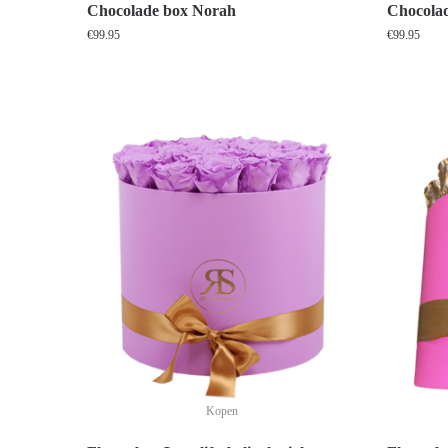
Chocolade box Norah
Chocolad
€
99.95
€
99.95
Kopen