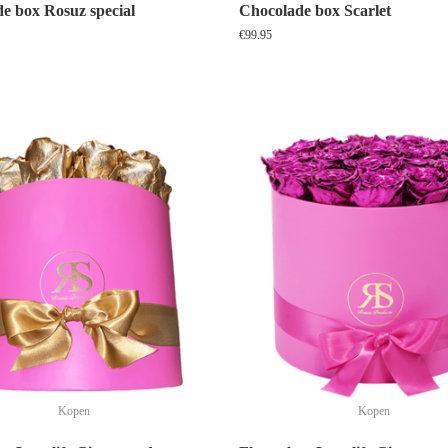
e box Rosuz special
Chocolade box Scarlet
€
99.95
Kopen
Kopen