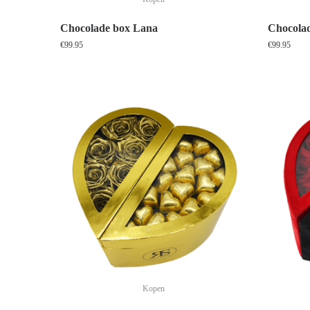
Chocolade box Lana
Chocolad
€
99.95
€
99.95
Kopen