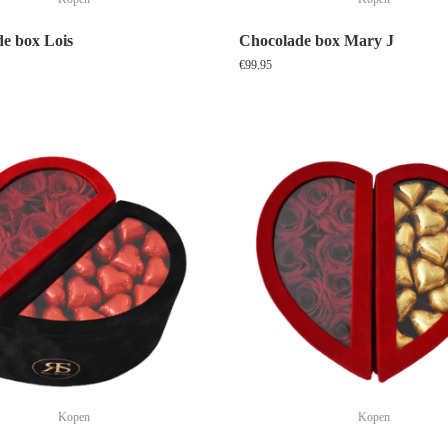
e box Lois
Chocolade box Mary J
€
99.95
Kopen
Kopen