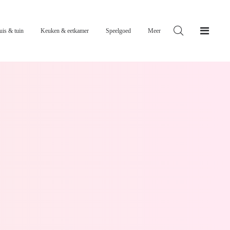
uis & tuin
Keuken & eetkamer
Speelgoed
Meer