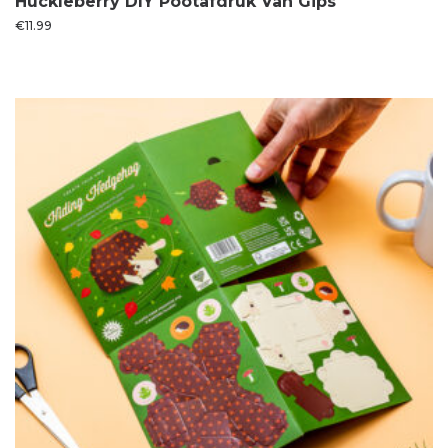
Huckleberry DIY Pootafdruk Van Gips
€
11.99