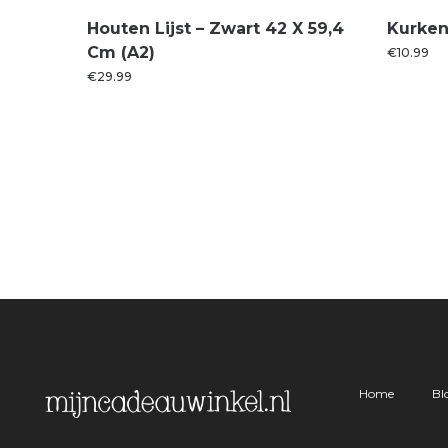
Houten Lijst – Zwart 42 X 59,4
Kurken
Cm (A2)
€
10.99
€
29.99
Home
Bl