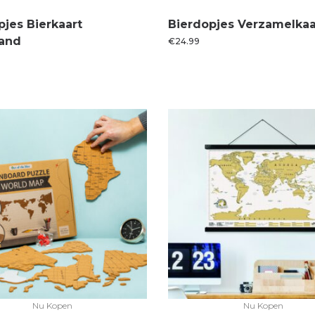
pjes Bierkaart
Bierdopjes Verzamelkaa
and
€
24.99
Nu Kopen
Nu Kopen