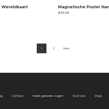
 Wereldkaart
Magnetische Poster Ha
€
33.99
1
2
Next
og
Contact
Meest gestelde vragen
Over ons
Shop