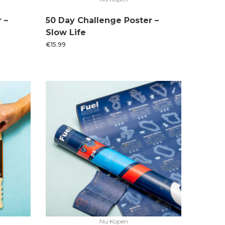
 –
50 Day Challenge Poster –
Slow Life
€
15.99
Nu Kopen