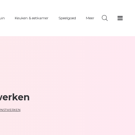
uin
Keuken & eetkamer
Speelgoed
Meer
werken
KUNSTWERKEN