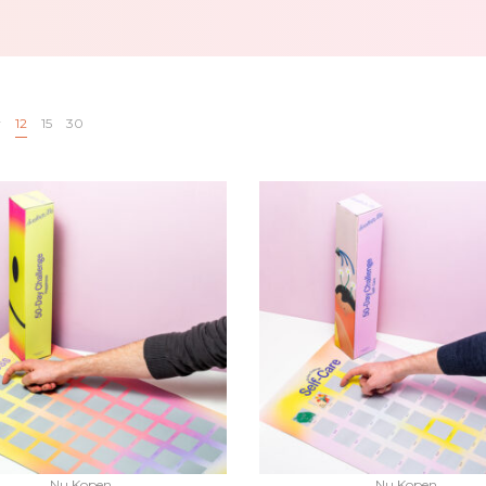
w
12
15
30
Nu Kopen
Nu Kopen