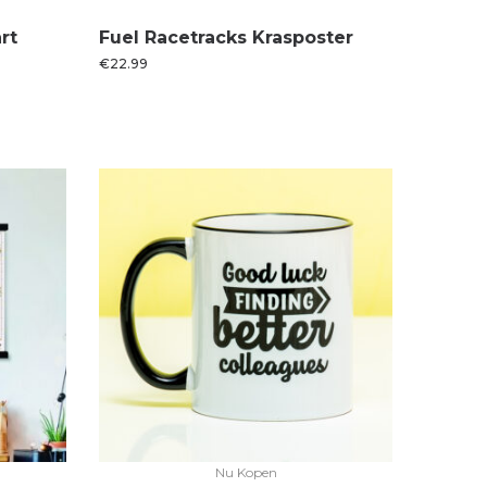
rt
Fuel Racetracks Krasposter
€
22.99
Nu Kopen