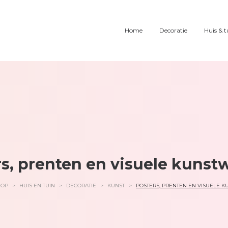
Home
Decoratie
Huis & t
rs, prenten en visuele kunst
HOP
>
HUIS EN TUIN
>
DECORATIE
>
KUNST
>
POSTERS, PRENTEN EN VISUELE 