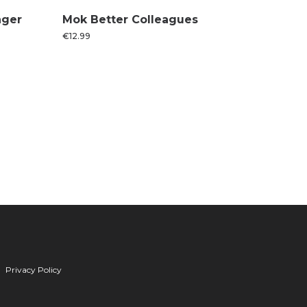
nger
Mok Better Colleagues
€
12.99
Privacy Policy