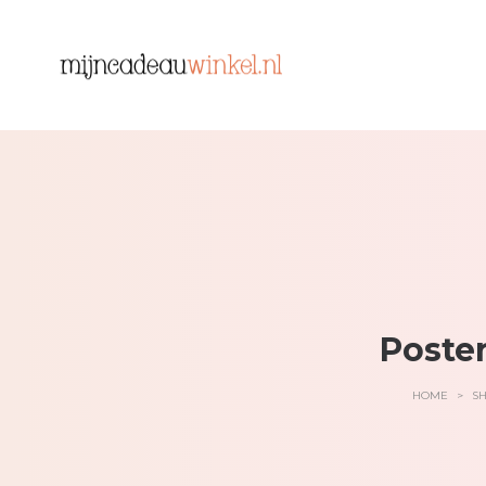
Poste
HOME
>
S