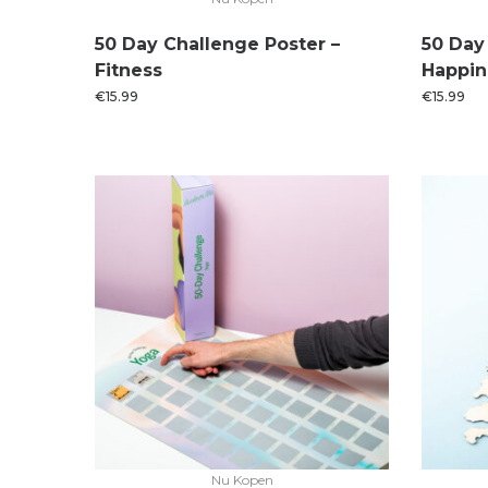
50 Day Challenge Poster –
50 Day
Fitness
Happin
€
15.99
€
15.99
Nu Kopen