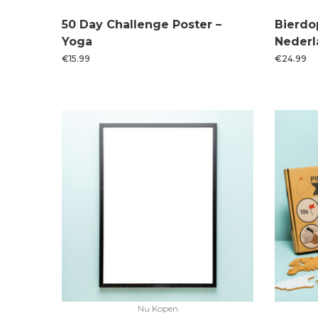
50 Day Challenge Poster –
Bierdo
Yoga
Nederl
€
15.99
€
24.99
Nu Kopen