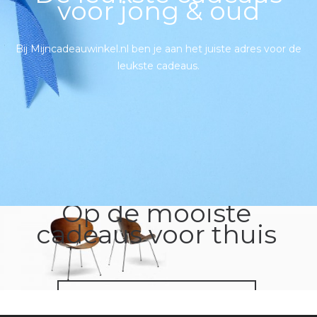
voor jong & oud
Bij Mijncadeauwinkel.nl ben je aan het juiste adres voor de
leukste cadeaus.
PROFITEER VAN HOGE KORTINGEN
Op de mooiste
cadeaus voor thuis
NAAR WONEN & LEVEN