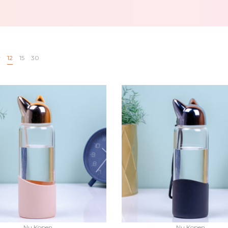
w
12
15
30
Nu Kopen
Nu Kopen