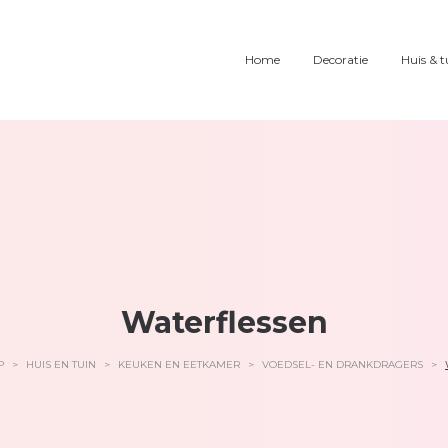
Home
Decoratie
Huis & t
Waterflessen
P
>
HUIS EN TUIN
>
KEUKEN EN EETKAMER
>
VOEDSEL- EN DRANKDRAGERS
>