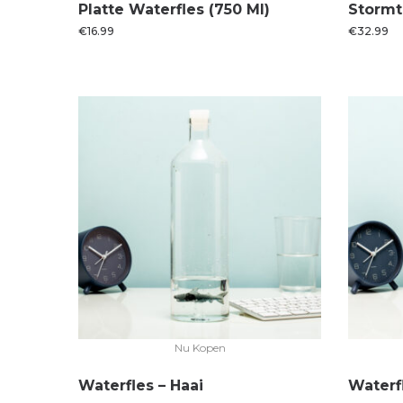
Platte Waterfles (750 Ml)
Stormt
€
16.99
€
32.99
Nu Kopen
Waterfles – Haai
Waterf