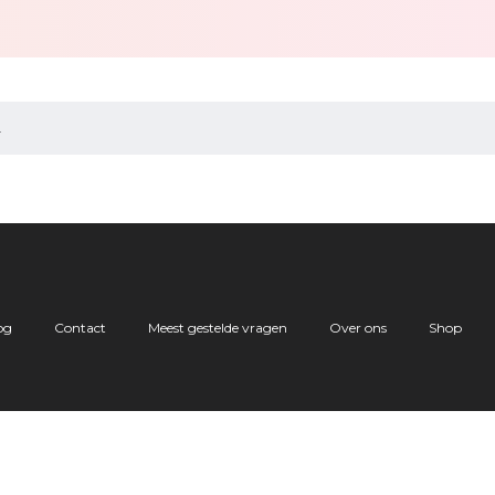
.
og
Contact
Meest gestelde vragen
Over ons
Shop