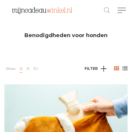
Benodigdheden voor honden
Show
12
15
30
FILTER