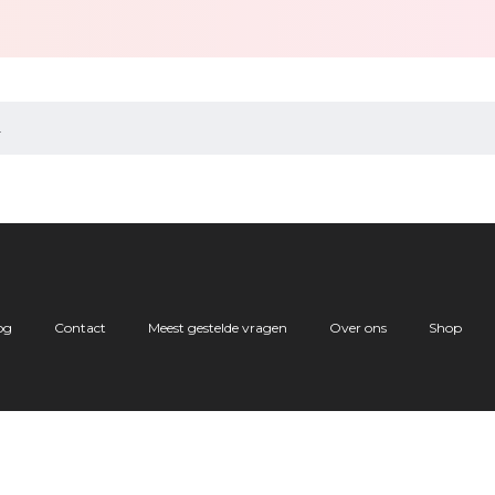
.
og
Contact
Meest gestelde vragen
Over ons
Shop