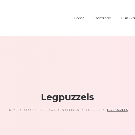
Home
Decoratie
Huis & t
Legpuzzels
HOME
>
SHOP
>
SPEELGOED EN SPELLEN
>
PUZZELS
>
LEGPUZZELS