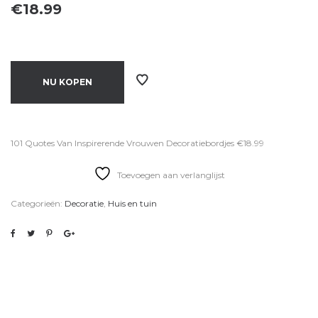
€
18.99
NU KOPEN
101 Quotes Van Inspirerende Vrouwen Decoratiebordjes €18.99
Toevoegen aan verlanglijst
Categorieën:
Decoratie
,
Huis en tuin