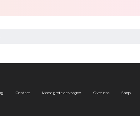
.
og
Contact
Meest gestelde vragen
Over ons
Shop