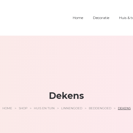
Home
Decoratie
Huis & t
Dekens
HOME
>
SHOP
>
HUIS EN TUIN
>
LINNENGOED
>
BEDDENGOED
>
DEKENS