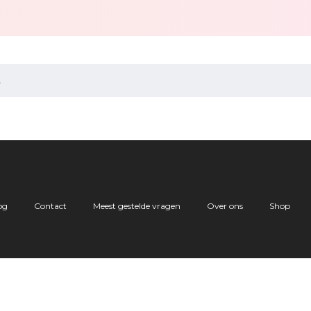
.
og
Contact
Meest gestelde vragen
Over ons
Shop