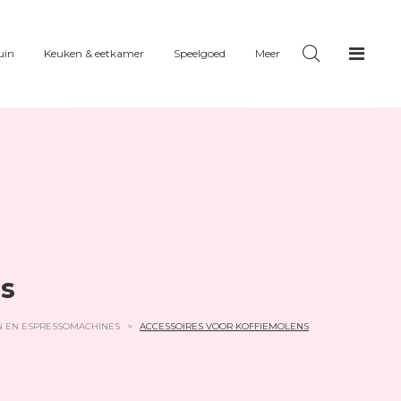
uin
Keuken & eetkamer
Speelgoed
Meer
ns
N EN ESPRESSOMACHINES
>
ACCESSOIRES VOOR KOFFIEMOLENS