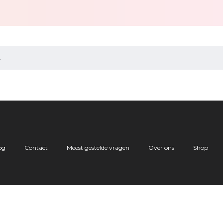
.
og
Contact
Meest gestelde vragen
Over ons
Shop