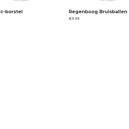
c-borstel
Regenboog Bruisballen
€
9.99