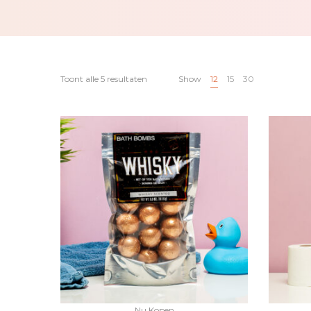
Toont alle 5 resultaten
Show
12
15
30
Nu Kopen