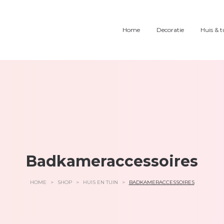
Home
Decoratie
Huis & t
Badkameraccessoires
HOME
>
SHOP
>
HUIS EN TUIN
>
BADKAMERACCESSOIRES