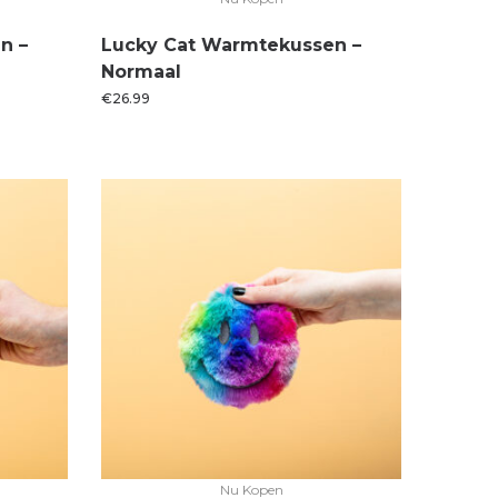
n –
Lucky Cat Warmtekussen –
Normaal
€
26.99
Nu Kopen