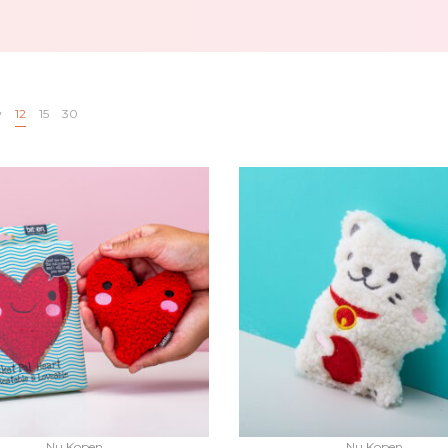
w
12
15
30
Nu Kopen
Nu Kopen