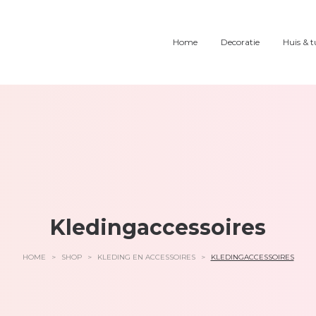
Home
Decoratie
Huis & t
Kledingaccessoires
HOME
>
SHOP
>
KLEDING EN ACCESSOIRES
>
KLEDINGACCESSOIRES