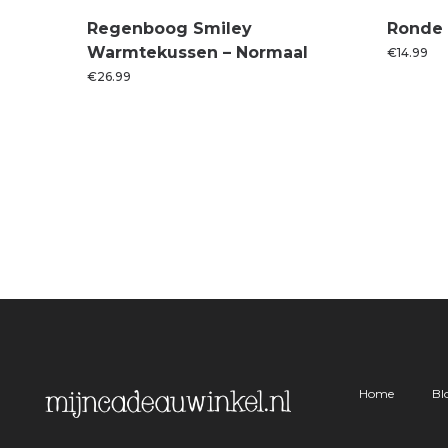
Regenboog Smiley
Ronde 
Warmtekussen – Normaal
€
14.99
€
26.99
Home
Bl