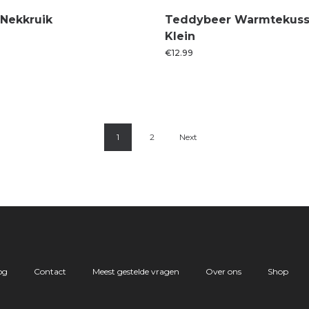
Nekkruik
Teddybeer Warmtekuss
Klein
€
12.99
1
2
Next
og
Contact
Meest gestelde vragen
Over ons
Shop