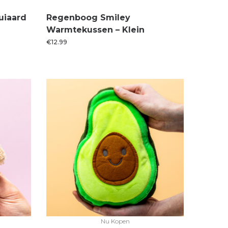
uiaard
Regenboog Smiley
Warmtekussen – Klein
€
12.99
Nu Kopen