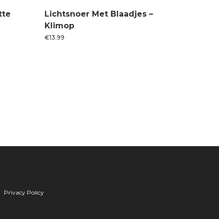
tte
Lichtsnoer Met Blaadjes –
Klimop
€
13.99
Privacy Policy