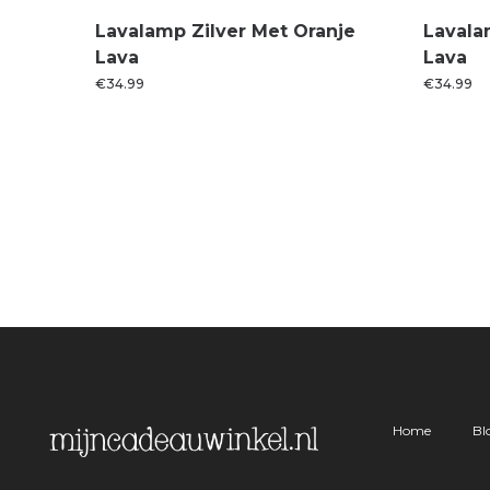
Lavalamp Zilver Met Oranje
Lavala
Lava
Lava
€
34.99
€
34.99
Home
Bl