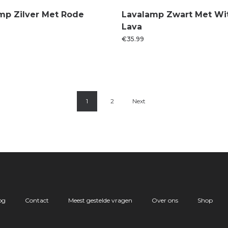
mp Zilver Met Rode
Lavalamp Zwart Met Wi
Lava
€
35.99
1
2
Next
og
Contact
Meest gestelde vragen
Over ons
Shop