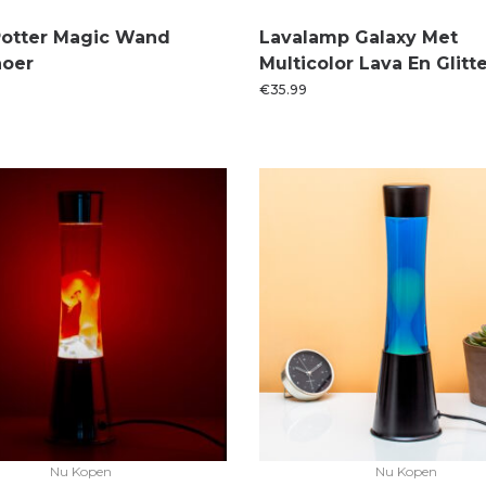
Potter Magic Wand
Lavalamp Galaxy Met
noer
Multicolor Lava En Glitt
€
35.99
Nu Kopen
Nu Kopen