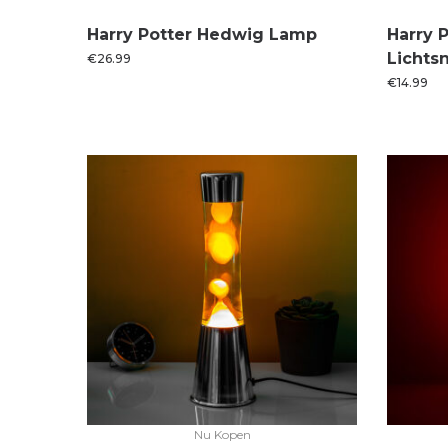
Harry Potter Hedwig Lamp
Harry 
Lichts
€
26.99
€
14.99
Nu Kopen