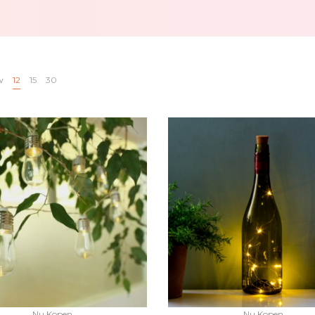
w
12
15
30
Nu Kopen
Nu Kopen