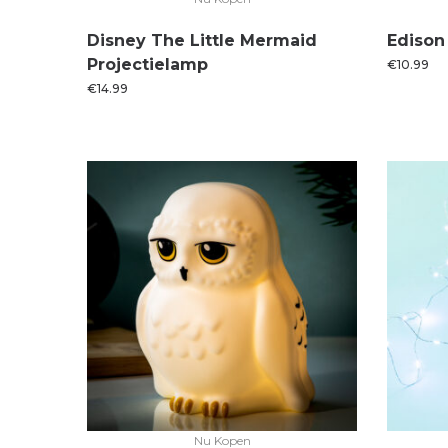
Disney The Little Mermaid
Edison 
Projectielamp
€
10.99
€
14.99
Nu Kopen