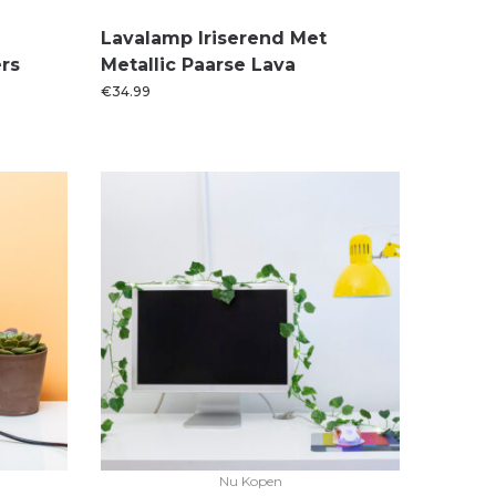
Lavalamp Iriserend Met
ers
Metallic Paarse Lava
€
34.99
Nu Kopen