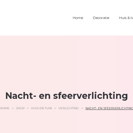
Home
Decoratie
Huis & t
Nacht- en sfeerverlichting
HOME
>
SHOP
>
HUIS EN TUIN
>
VERLICHTING
>
NACHT- EN SFEERVERLICHTIN