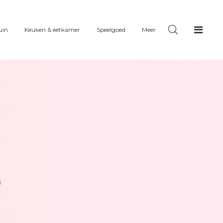
uin
Keuken & eetkamer
Speelgoed
Meer
G