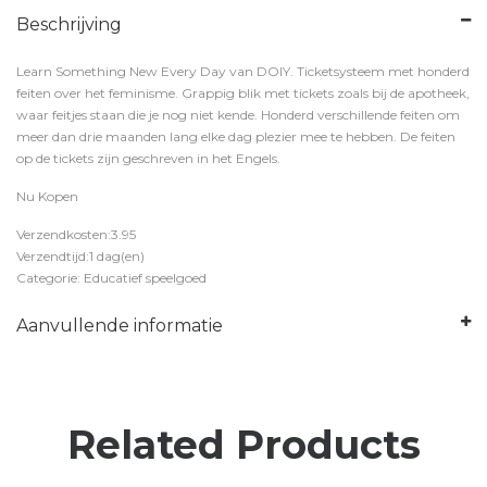
Beschrijving
Learn Something New Every Day van DOIY. Ticketsysteem met honderd
feiten over het feminisme. Grappig blik met tickets zoals bij de apotheek,
waar feitjes staan die je nog niet kende. Honderd verschillende feiten om
meer dan drie maanden lang elke dag plezier mee te hebben. De feiten
op de tickets zijn geschreven in het Engels.
Nu Kopen
Verzendkosten:3.95
Verzendtijd:1 dag(en)
Categorie: Educatief speelgoed
Aanvullende informatie
Related Products