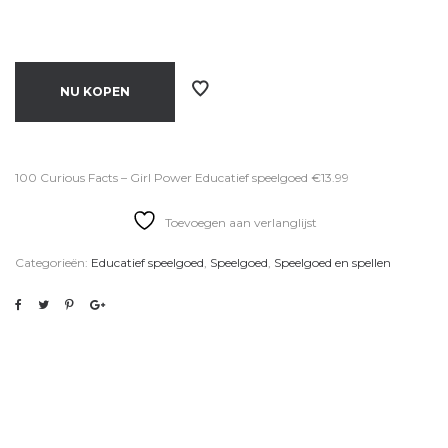
NU KOPEN
100 Curious Facts – Girl Power Educatief speelgoed €13.99
Toevoegen aan verlanglijst
Categorieën:
Educatief speelgoed
,
Speelgoed
,
Speelgoed en spellen