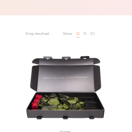
Enig resultaat
Show
12
15
30
Kopen