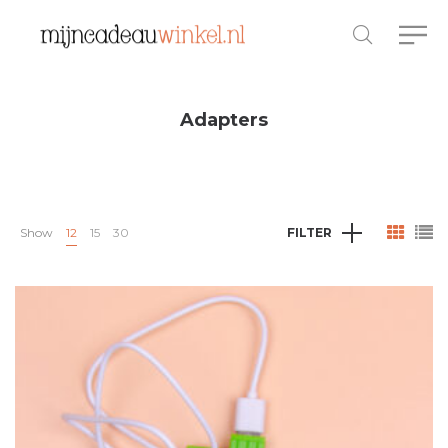
Adapters
Show
12
15
30
FILTER