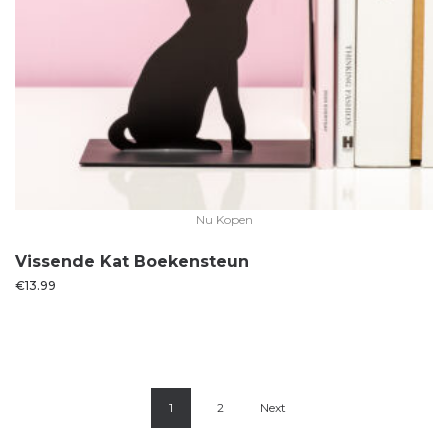
Nu Kopen
Vissende Kat Boekensteun
€
13.99
1
2
Next