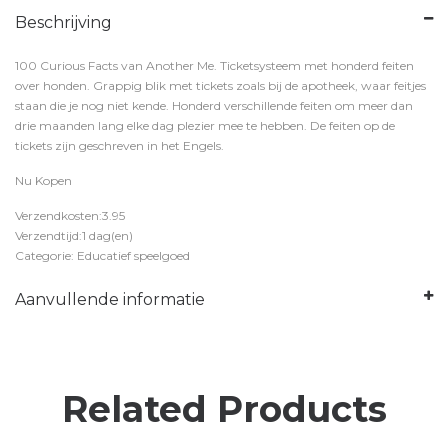
Beschrijving
100 Curious Facts van Another Me. Ticketsysteem met honderd feiten
over honden. Grappig blik met tickets zoals bij de apotheek, waar feitjes
staan die je nog niet kende. Honderd verschillende feiten om meer dan
drie maanden lang elke dag plezier mee te hebben. De feiten op de
tickets zijn geschreven in het Engels.
Nu Kopen
Verzendkosten:3.95
Verzendtijd:1 dag(en)
Categorie: Educatief speelgoed
Aanvullende informatie
Related Products