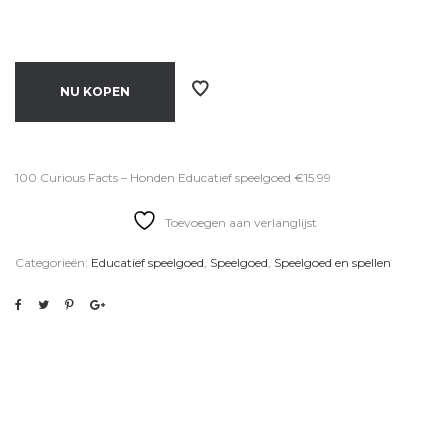
NU KOPEN
100 Curious Facts – Honden Educatief speelgoed €15.99
Toevoegen aan verlanglijst
Categorieën:
Educatief speelgoed
,
Speelgoed
,
Speelgoed en spellen