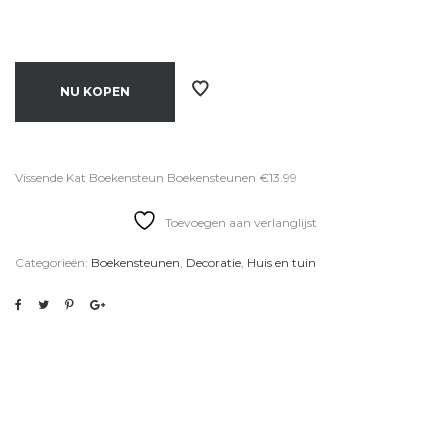
NU KOPEN
Vissende Kat Boekensteun Boekensteunen €13.99
Toevoegen aan verlanglijst
Categorieën:
Boekensteunen
,
Decoratie
,
Huis en tuin