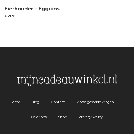
Eierhouder – Egguins
€
21.99
Home
Blog
Contact
Meest gestelde vragen
Over ons
Shop
Privacy Policy