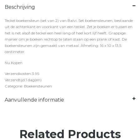
Beschrijving
Teckel boekensteun (set van 2) van Balvi. Set boekensteunen, bestaande
uit de achterkant en voorkant van een teckel. Zet je boeken er tussen en
het is net alsof de teckel een heel lang of heel kort lijf heeft. Grappige
manier om je boeken rechtop te laten staan op een plank of kast. De
boekensteunen zijn gemaakt van metaal. Afmeting: 16 x 10 x 13,5
centimeter.
Nu Kopen
Verzendkosten:3.95
Verzendtijd:1 dag(en)
Categorie: Boekensteunen
Aanvullende informatie
Related Products