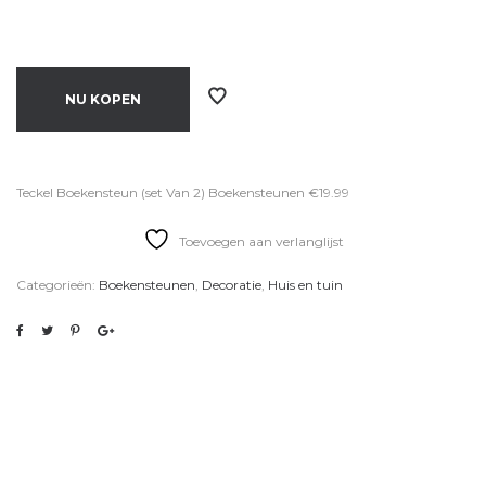
NU KOPEN
Teckel Boekensteun (set Van 2) Boekensteunen €19.99
Toevoegen aan verlanglijst
Categorieën:
Boekensteunen
,
Decoratie
,
Huis en tuin