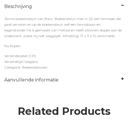
Beschrijving
Tennis boekensteun van Balvi. Boekensteun met in 2D een tennisser die
gaat serveren en op de boekensteun zelf een tennisbaan en
tegenstander.Hij is gemaakt van metaal en heeft siliconen dopjes aan de
onderkant, zodat hij niet wegglijdt. Afmeting: 17 x 11 x 10 centimeter.
Nu Kopen
Verzendkosten:3.95
Verzendtijd:1 dag(en)
Categorie: Boekensteunen
Aanvullende informatie
Related Products