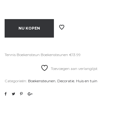
NU KOPEN
Tennis Boekensteun Boekensteunen €13.99
Toevoegen aan verlanglijst
Categorieën:
Boekensteunen
,
Decoratie
,
Huis en tuin