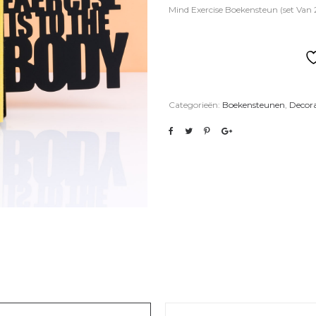
Mind Exercise Boekensteun (set Van
Categorieën:
Boekensteunen
,
Decora