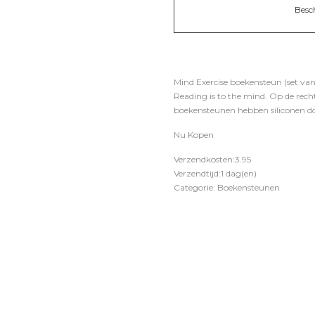
Besc
Mind Exercise boekensteun (set van
Reading is to the mind. Op de recht
boekensteunen hebben siliconen dop
Nu Kopen
Verzendkosten:3.95
Verzendtijd:1 dag(en)
Categorie: Boekensteunen