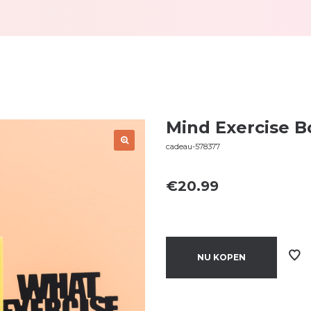
Mind Exercise B
cadeau-578377
€
20.99
NU KOPEN