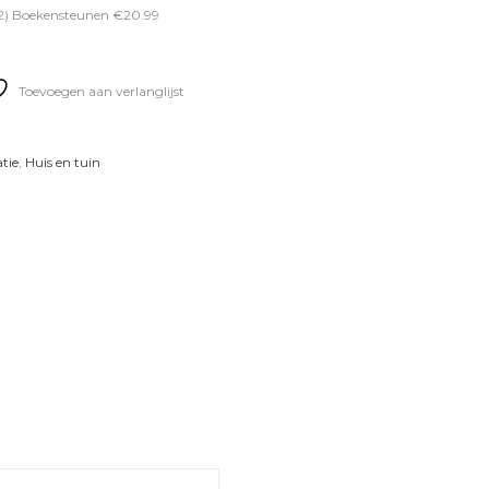
 2) Boekensteunen €20.99
Toevoegen aan verlanglijst
tie
,
Huis en tuin