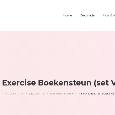
Home
Decoratie
Huis & t
 Exercise Boekensteun (set V
>
HUIS EN TUIN
>
DECORATIE
>
BOEKENSTEUNEN
>
MIND EXERCISE BOEKENST