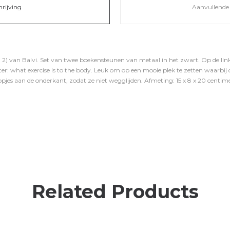
hrijving
Aanvullende 
 2) van Balvi. Set van twee boekensteunen van metaal in het zwart. Op de link
er: what exercise is to the body. Leuk om op een mooie plek te zetten waarbij d
jes aan de onderkant, zodat ze niet wegglijden. Afmeting: 15 x 8 x 20 centime
Related Products