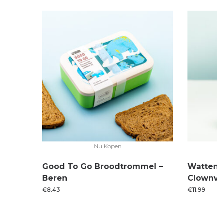
Nu Kopen
Good To Go Broodtrommel –
Watten
Beren
Clownv
€
8.43
€
11.99