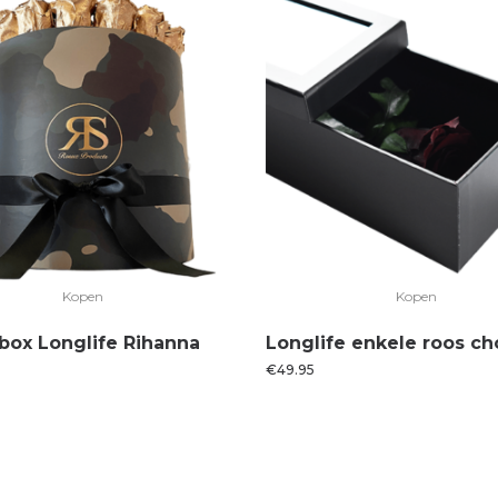
Kopen
Kopen
box Longlife Rihanna
Longlife enkele roos c
€
49.95