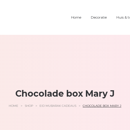
Home
Decoratie
Huis & t
Chocolade box Mary J
HOME
>
SHOP
>
EID MUBARAK CADEAUS
>
CHOCOLADE BOX MARY J