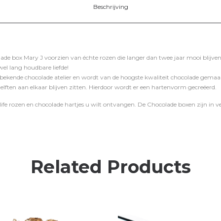
Beschrijving
ade box Mary J voorzien van échte rozen die langer dan twee jaar mooi blijven
el lang houdbare liefde!
 bekende chocolade atelier en wordt van de hoogste kwaliteit chocolade gemaa
ften aan elkaar blijven zitten. Hierdoor wordt er een hartenvorm gecreëerd.
life rozen en chocolade hartjes u wilt ontvangen. De Chocolade boxen zijn in ver
Related Products