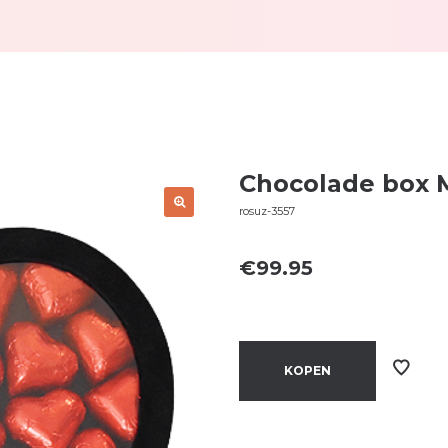
Chocolade box 
rosuz-3557
€
99.95
KOPEN