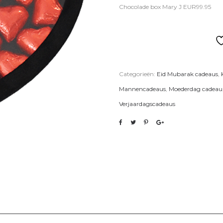
Chocolade box Mary J EUR99.95
Categorieën:
Eid Mubarak cadeaus
,
Mannencadeaus
,
Moederdag cadeau
Verjaardagscadeaus