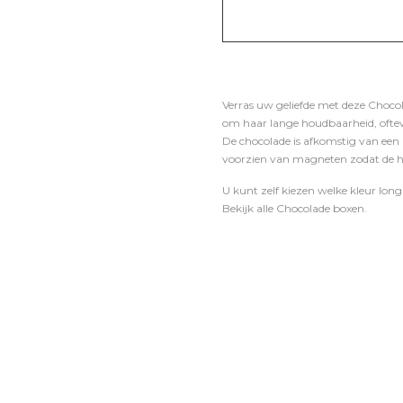
Verras uw geliefde met deze Chocol
om haar lange houdbaarheid, oftew
De chocolade is afkomstig van een
voorzien van magneten zodat de hel
U kunt zelf kiezen welke kleur long
Bekijk alle Chocolade boxen.