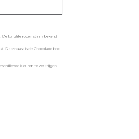
. De longlife rozen staan bekend
kt. Daarnaast is de Chocolade box
schillende kleuren te verkrijgen.