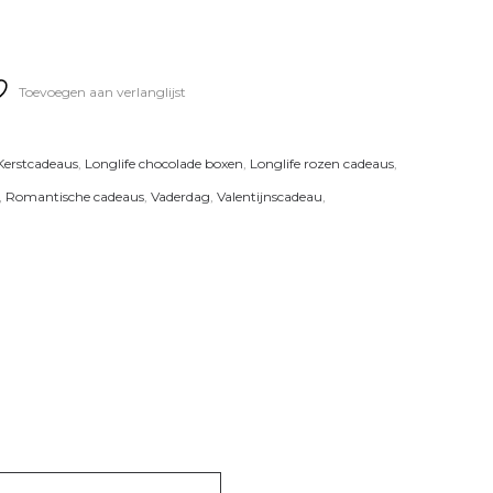
Toevoegen aan verlanglijst
Kerstcadeaus
,
Longlife chocolade boxen
,
Longlife rozen cadeaus
,
,
Romantische cadeaus
,
Vaderdag
,
Valentijnscadeau
,