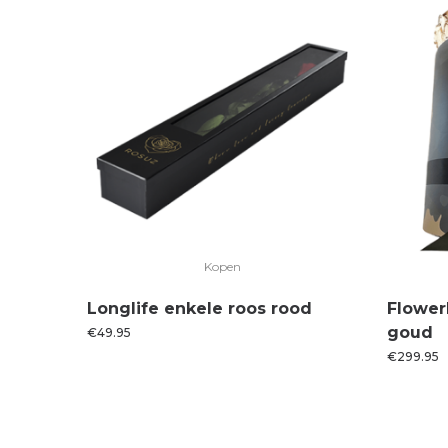
Kopen
Longlife enkele roos rood
Flower
goud
€
49.95
€
299.95