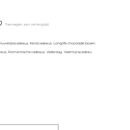
Toevoegen aan verlanglijst
Huwelijkscadeaus
,
Kerstcadeaus
,
Longlife chocolade boxen
,
eaus
,
Romantische cadeaus
,
Vaderdag
,
Valentijnscadeau
,