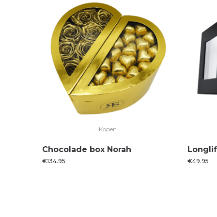
Kopen
Chocolade box Norah
Longli
€
134.95
€
49.95