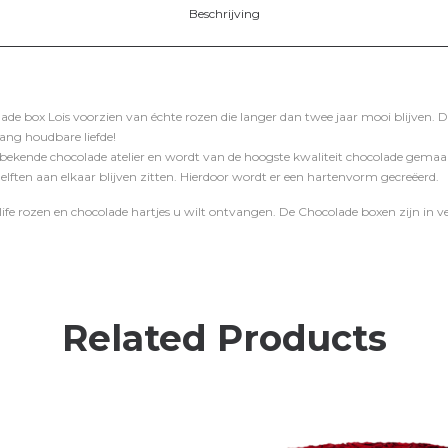
Beschrijving
ade box Lois voorzien van échte rozen die langer dan twee jaar mooi blijven. 
ang houdbare liefde!
 bekende chocolade atelier en wordt van de hoogste kwaliteit chocolade gemaa
ften aan elkaar blijven zitten. Hierdoor wordt er een hartenvorm gecreëerd.
life rozen en chocolade hartjes u wilt ontvangen. De Chocolade boxen zijn in ver
Related Products