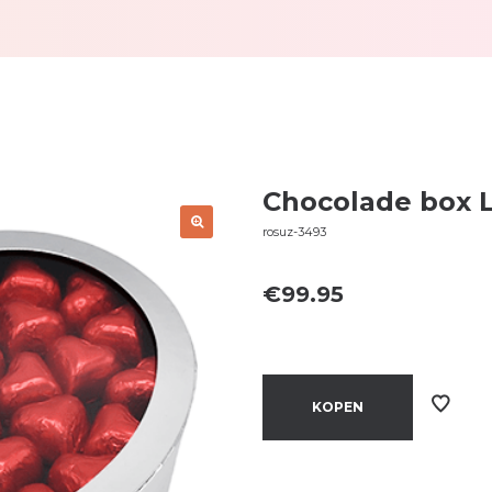
Chocolade box L
rosuz-3493
€
99.95
KOPEN