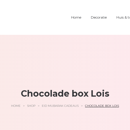
Home
Decoratie
Huis & t
Chocolade box Lois
HOME
>
SHOP
>
EID MUBARAK CADEAUS
>
CHOCOLADE BOX LOIS