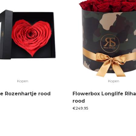
Kopen
Kopen
fe Rozenhartje rood
Flowerbox Longlife Rih
rood
€
249.95