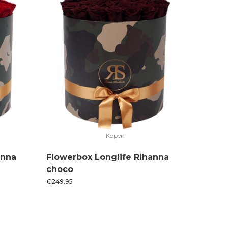
Kopen
anna
Flowerbox Longlife Rihanna
choco
€
249.95