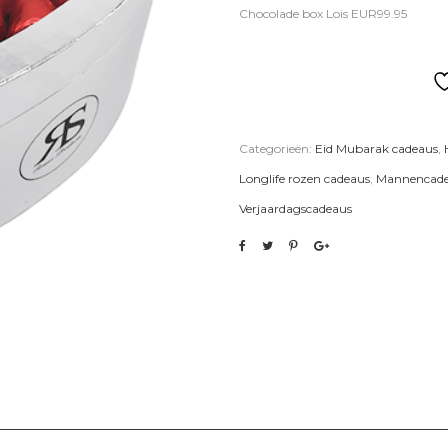
Chocolade box Lois EUR99.95
Categorieën:
Eid Mubarak cadeaus
,
Longlife rozen cadeaus
,
Mannencad
Verjaardagscadeaus