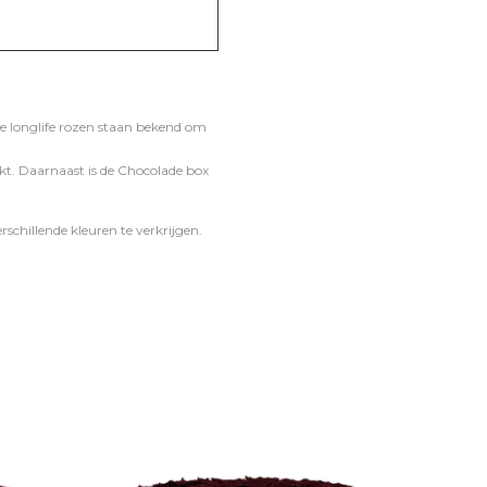
De longlife rozen staan bekend om
kt. Daarnaast is de Chocolade box
schillende kleuren te verkrijgen.