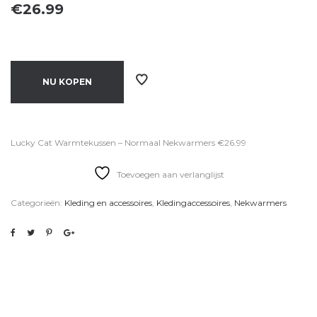
€
26.99
NU KOPEN
Lucky Cat Warmtekussen – Normaal Nekwarmers €26.99
Toevoegen aan verlanglijst
Categorieën:
Kleding en accessoires
,
Kledingaccessoires
,
Nekwarmers