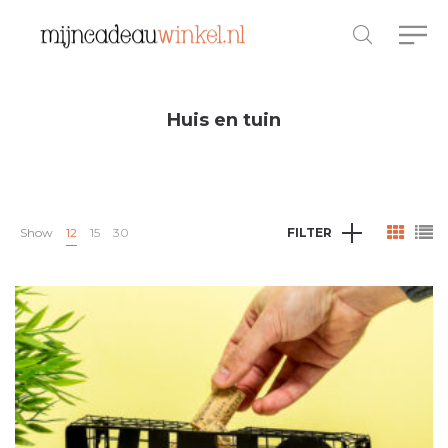
Huis en tuin
Show
12
15
30
FILTER