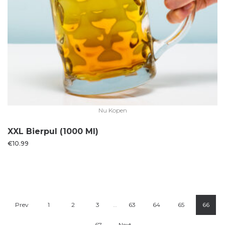
Nu Kopen
XXL Bierpul (1000 Ml)
€
10.99
Prev
1
2
3
…
63
64
65
66
67
Next