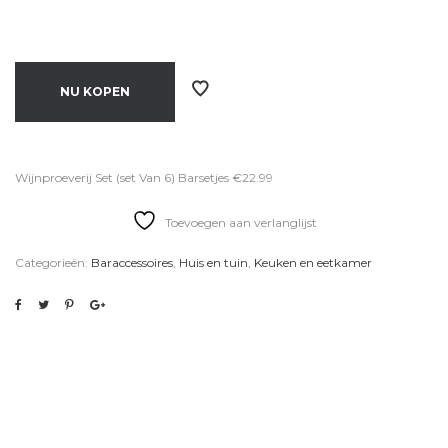
NU KOPEN
Wijnproeverij Set (set Van 6) Barsetjes €22.99
Toevoegen aan verlanglijst
Categorieën:
Baraccessoires
,
Huis en tuin
,
Keuken en eetkamer