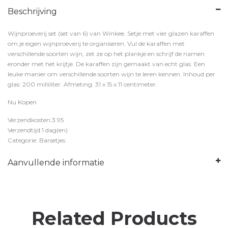
Beschrijving
Wijnproeverij set (set van 6) van Winkee. Setje met vier glazen karaffen
om je eigen wijnproeverij te organiseren. Vul de karaffen met
verschillende soorten wijn, zet ze op het plankje en schrijf de namen
eronder met het krijtje. De karaffen zijn gemaakt van echt glas. Een
leuke manier om verschillende soorten wijn te leren kennen. Inhoud per
glas: 200 milliliter. Afmeting: 31 x 15 x 11 centimeter.
Nu Kopen
Verzendkosten:3.95
Verzendtijd:1 dag(en)
Categorie: Barsetjes
Aanvullende informatie
Related Products