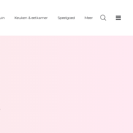
uin
Keuken & eetkamer
Speelgoed
Meer
L