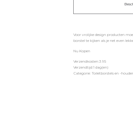
Besc
Voor vrolijke design producten moet
borstel te kijken als je net even lek
Nu Kopen
Verzendkosten:3.95
Verzendtijd:1 dag(en)
Categorie: Toiletborstels en -houde