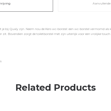
hrijving
Aanvullende 
 je bij Qualy zijn. Neem nou de Kers wc-borstel: een wc-borstel vermomd als ke
ker zit. Bovendien zorgt de toiletborstel met zijn uiterlijk voor een vrolijke touch
rs
Related Products