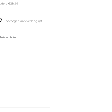
ouders €28.69
Toevoegen aan verlanglijst
Huis en tuin