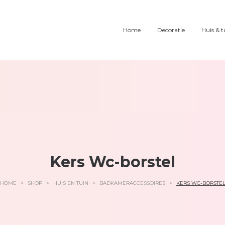
Home
Decoratie
Huis & t
Kers Wc-borstel
HOME
>
SHOP
>
HUIS EN TUIN
>
BADKAMERACCESSOIRES
>
KERS WC-BORSTE