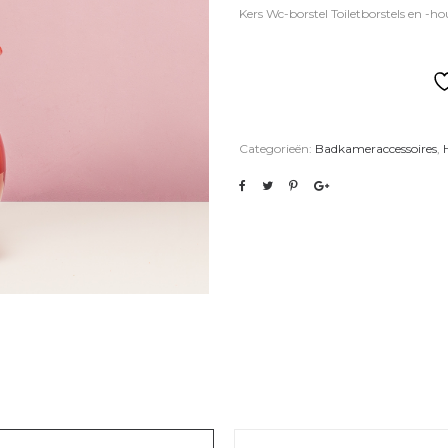
Kers Wc-borstel Toiletborstels en -h
Categorieën:
Badkameraccessoires
,