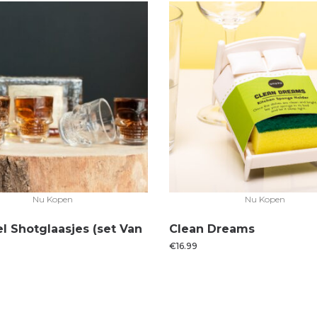
Nu Kopen
Nu Kopen
l Shotglaasjes (set Van
Clean Dreams
€
16.99