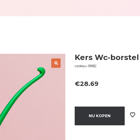
Kers Wc-borstel
cadeau-18982
€
28.69
NU KOPEN