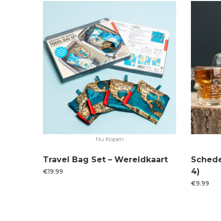
Nu Kopen
Travel Bag Set – Wereldkaart
Schede
4)
€
19.99
€
9.99