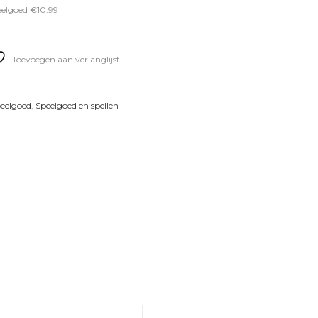
eelgoed €10.99
Toevoegen aan verlanglijst
eelgoed
,
Speelgoed en spellen