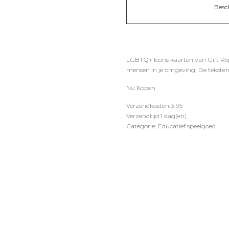
Besc
LGBTQ+ Icons kaarten van Gift Rep
mensen in je omgeving. De teksten 
Nu Kopen
Verzendkosten:3.95
Verzendtijd:1 dag(en)
Categorie: Educatief speelgoed