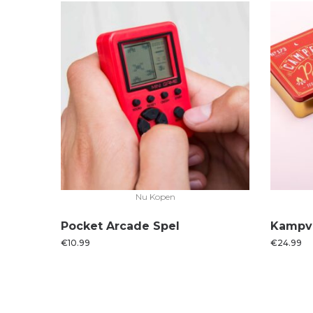
Nu Kopen
Pocket Arcade Spel
Kampv
€
10.99
€
24.99