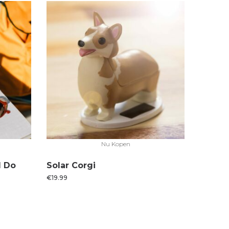
Nu Kopen
I Do
Solar Corgi
€
19.99