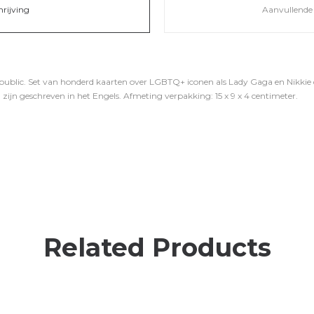
hrijving
Aanvullende 
ublic. Set van honderd kaarten over LGBTQ+ iconen als Lady Gaga en Nikkie 
zijn geschreven in het Engels. Afmeting verpakking: 15 x 9 x 4 centimeter.
Related Products