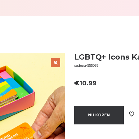
LGBTQ+ Icons K
cadeau-555083
€
10.99
NU KOPEN