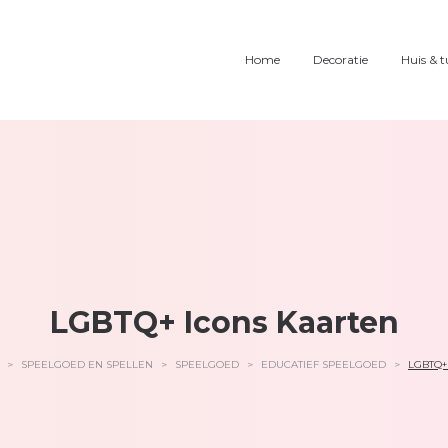
Home
Decoratie
Huis & t
LGBTQ+ Icons Kaarten
>
SPEELGOED EN SPELLEN
>
SPEELGOED
>
EDUCATIEF SPEELGOED
>
LGBTQ+