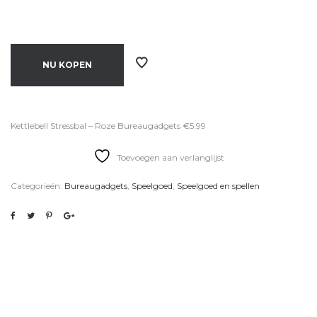
NU KOPEN
Kettlebell Stressbal – Roze Bureaugadgets €5.99
Toevoegen aan verlanglijst
Categorieën:
Bureaugadgets
,
Speelgoed
,
Speelgoed en spellen