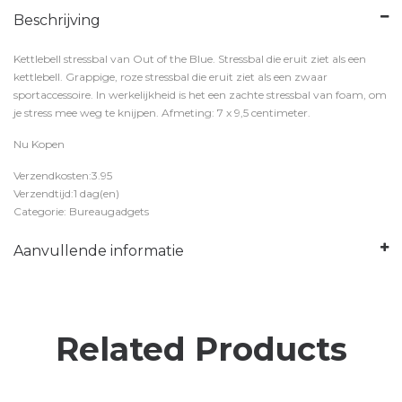
Beschrijving
Kettlebell stressbal van Out of the Blue. Stressbal die eruit ziet als een
kettlebell. Grappige, roze stressbal die eruit ziet als een zwaar
sportaccessoire. In werkelijkheid is het een zachte stressbal van foam, om
je stress mee weg te knijpen. Afmeting: 7 x 9,5 centimeter.
Nu Kopen
Verzendkosten:3.95
Verzendtijd:1 dag(en)
Categorie: Bureaugadgets
Aanvullende informatie
Related Products