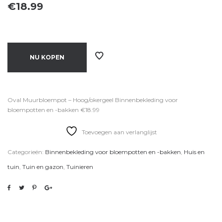
€
18.99
NU KOPEN
Oval Muurbloempot – Hoog/okergeel Binnenbekleding voor
bloempotten en -bakken €18.99
Toevoegen aan verlanglijst
Categorieën:
Binnenbekleding voor bloempotten en -bakken
,
Huis en
tuin
,
Tuin en gazon
,
Tuinieren