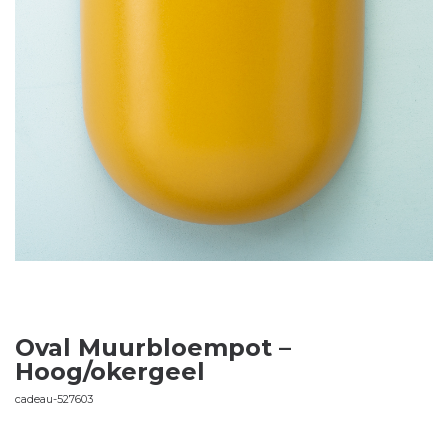
Oval Muurbloempot –
Hoog/okergeel
cadeau-527603