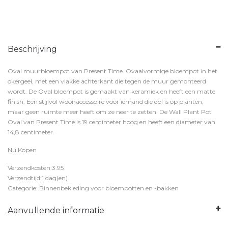
Beschrijving
Oval muurbloempot van Present Time. Ovaalvormige bloempot in het
okergeel, met een vlakke achterkant die tegen de muur gemonteerd
wordt. De Oval bloempot is gemaakt van keramiek en heeft een matte
finish. Een stijlvol woonaccessoire voor iemand die dol is op planten,
maar geen ruimte meer heeft om ze neer te zetten. De Wall Plant Pot
Oval van Present Time is 19 centimeter hoog en heeft een diameter van
14,8 centimeter.
Nu Kopen
Verzendkosten:3.95
Verzendtijd:1 dag(en)
Categorie: Binnenbekleding voor bloempotten en -bakken
Aanvullende informatie