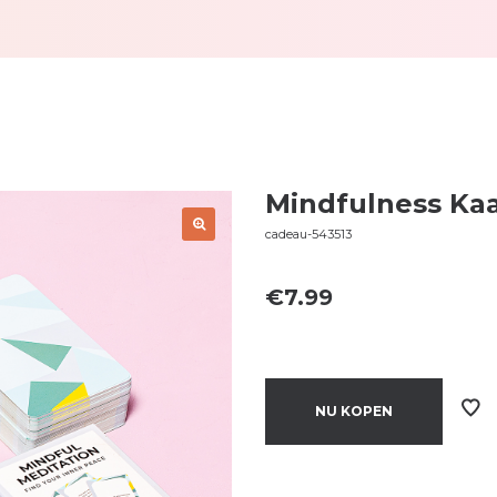
Mindfulness Kaa
cadeau-543513
€
7.99
NU KOPEN