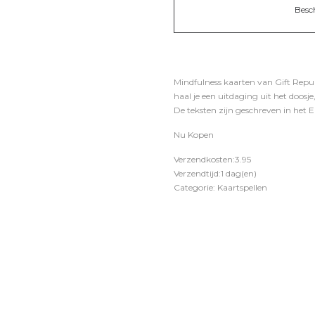
Besc
Mindfulness kaarten van Gift Repub
haal je een uitdaging uit het doosj
De teksten zijn geschreven in het 
Nu Kopen
Verzendkosten:3.95
Verzendtijd:1 dag(en)
Categorie: Kaartspellen