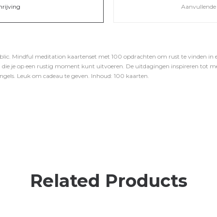
hrijving
Aanvullende 
lic. Mindful meditation kaartenset met 100 opdrachten om rust te vinden in e
e, die je op een rustig moment kunt uitvoeren. De uitdagingen inspireren tot mee
Engels. Leuk om cadeau te geven. Inhoud: 100 kaarten.
Related Products