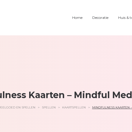
Home
Decoratie
Huis & t
lness Kaarten – Mindful Med
PEELGOED EN SPELLEN
>
SPELLEN
>
KAARTSPELLEN
>
MINDFULNESS KAARTEN –