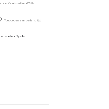
ation Kaartspellen €7.99
Toevoegen aan verlanglijst
 en spellen
,
Spellen