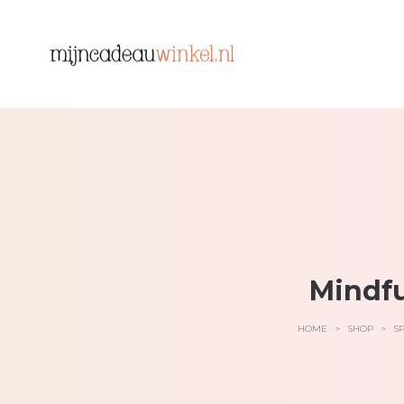
Mindfu
HOME
>
SHOP
>
S