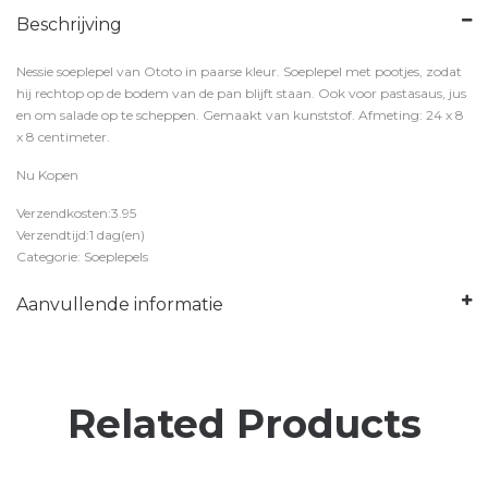
Beschrijving
Nessie soeplepel van Ototo in paarse kleur. Soeplepel met pootjes, zodat
hij rechtop op de bodem van de pan blijft staan. Ook voor pastasaus, jus
en om salade op te scheppen. Gemaakt van kunststof. Afmeting: 24 x 8
x 8 centimeter.
Nu Kopen
Verzendkosten:3.95
Verzendtijd:1 dag(en)
Categorie: Soeplepels
Aanvullende informatie
Related Products