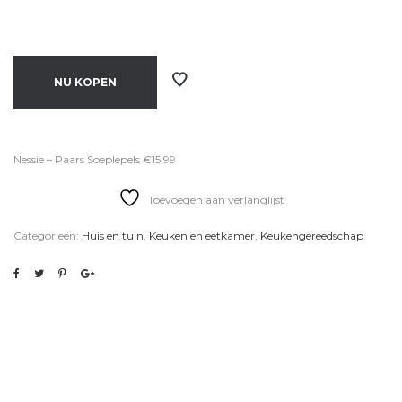
NU KOPEN
Nessie – Paars Soeplepels €15.99
Toevoegen aan verlanglijst
Categorieën:
Huis en tuin
,
Keuken en eetkamer
,
Keukengereedschap