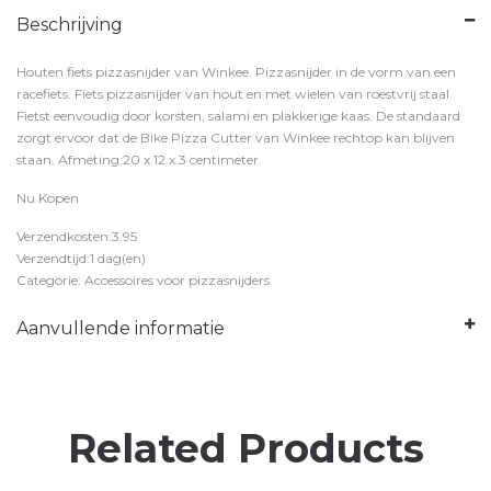
Beschrijving
Houten fiets pizzasnijder van Winkee. Pizzasnijder in de vorm van een
racefiets. Fiets pizzasnijder van hout en met wielen van roestvrij staal.
Fietst eenvoudig door korsten, salami en plakkerige kaas. De standaard
zorgt ervoor dat de Bike Pizza Cutter van Winkee rechtop kan blijven
staan. Afmeting:20 x 12 x 3 centimeter.
Nu Kopen
Verzendkosten:3.95
Verzendtijd:1 dag(en)
Categorie: Accessoires voor pizzasnijders
Aanvullende informatie
Related Products