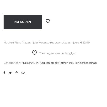
NU KOPEN
Houten Fiets Pizzasnijder Accessoires voor pizzasnijders €22.99
Toevoegen aan verlanglijst
Categorieën:
Huis en tuin
,
Keuken en eetkamer
,
Keukengereedschap