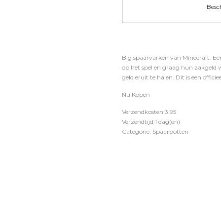
Besc
Big spaarvarken van Minecraft. Een 
op het spel en graag hun zakgeld wi
geld eruit te halen. Dit is een offi
Nu Kopen
Verzendkosten:3.95
Verzendtijd:1 dag(en)
Categorie: Spaarpotten