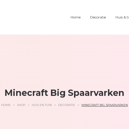
Home
Decoratie
Huis & t
Minecraft Big Spaarvarken
HOME
>
SHOP
>
HUIS EN TUIN
>
DECORATIE
>
MINECRAFT BIG SPAARVARKEN