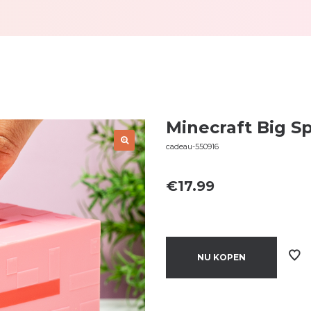
Minecraft Big S
cadeau-550916
€
17.99
NU KOPEN