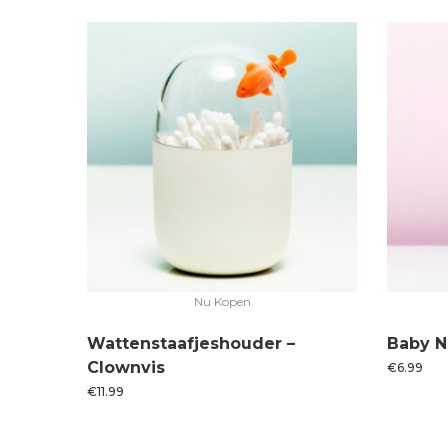
Nu Kopen
Wattenstaafjeshouder –
Baby N
Clownvis
€
6.99
€
11.99