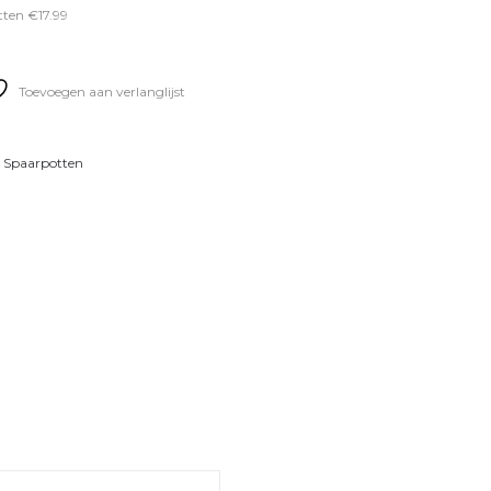
tten €17.99
Toevoegen aan verlanglijst
,
Spaarpotten