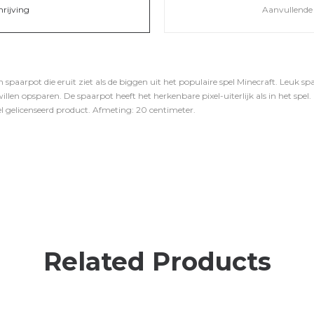
hrijving
Aanvullende 
spaarpot die eruit ziet als de biggen uit het populaire spel Minecraft. Leuk sp
llen opsparen. De spaarpot heeft het herkenbare pixel-uiterlijk als in het spe
cieel gelicenseerd product. Afmeting: 20 centimeter.
Related Products