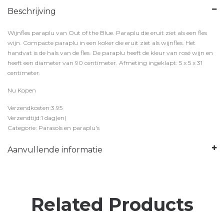
Beschrijving
Wijnfles paraplu van Out of the Blue. Paraplu die eruit ziet als een fles
wijn. Compacte paraplu in een koker die eruit ziet als wijnfles. Het
handvat is de hals van de fles. De paraplu heeft de kleur van rosé wijn en
heeft een diameter van 90 centimeter. Afmeting ingeklapt: 5 x 5 x 31
centimeter.
Nu Kopen
Verzendkosten:3.95
Verzendtijd:1 dag(en)
Categorie: Parasols en paraplu's
Aanvullende informatie
Related Products