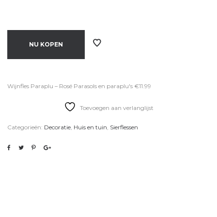
NU KOPEN
Wijnfles Paraplu – Rosé Parasols en paraplu's €11.99
Toevoegen aan verlanglijst
Categorieën:
Decoratie
,
Huis en tuin
,
Sierflessen