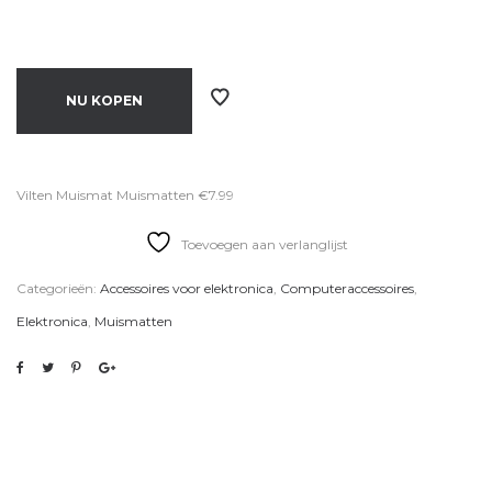
NU KOPEN
Vilten Muismat Muismatten €7.99
Toevoegen aan verlanglijst
Categorieën:
Accessoires voor elektronica
,
Computeraccessoires
,
Elektronica
,
Muismatten