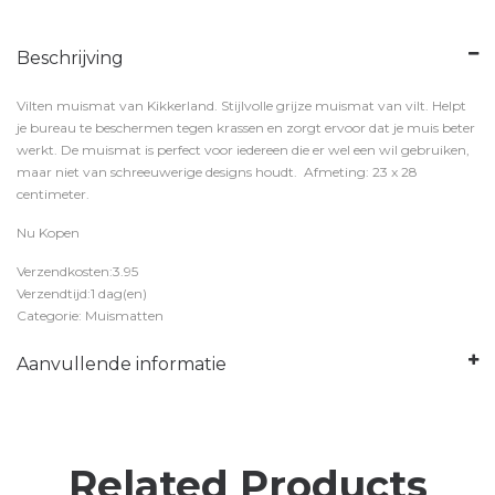
Beschrijving
Vilten muismat van Kikkerland. Stijlvolle grijze muismat van vilt. Helpt
je bureau te beschermen tegen krassen en zorgt ervoor dat je muis beter
werkt. De muismat is perfect voor iedereen die er wel een wil gebruiken,
maar niet van schreeuwerige designs houdt. Afmeting: 23 x 28
centimeter.
Nu Kopen
Verzendkosten:3.95
Verzendtijd:1 dag(en)
Categorie: Muismatten
Aanvullende informatie
Related Products