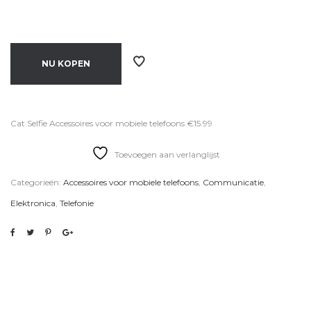
NU KOPEN
Cat Selfie Accessoires voor mobiele telefoons €15.99
Toevoegen aan verlanglijst
Categorieën:
Accessoires voor mobiele telefoons
,
Communicatie
,
Elektronica
,
Telefonie