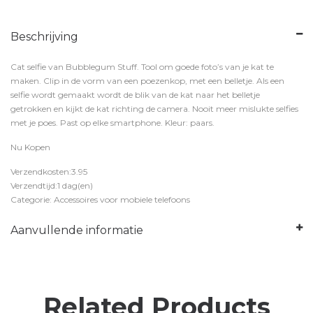
Beschrijving
Cat selfie van Bubblegum Stuff. Tool om goede foto’s van je kat te
maken. Clip in de vorm van een poezenkop, met een belletje. Als een
selfie wordt gemaakt wordt de blik van de kat naar het belletje
getrokken en kijkt de kat richting de camera. Nooit meer mislukte selfies
met je poes. Past op elke smartphone. Kleur: paars.
Nu Kopen
Verzendkosten:3.95
Verzendtijd:1 dag(en)
Categorie: Accessoires voor mobiele telefoons
Aanvullende informatie
Related Products