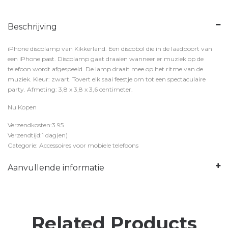
Beschrijving
iPhone discolamp van Kikkerland. Een discobol die in de laadpoort van
een iPhone past. Discolamp gaat draaien wanneer er muziek op de
telefoon wordt afgespeeld. De lamp draait mee op het ritme van de
muziek. Kleur: zwart. Tovert elk saai feestje om tot een spectaculaire
party. Afmeting: 3,8 x 3,8 x 3,6 centimeter.
Nu Kopen
Verzendkosten:3.95
Verzendtijd:1 dag(en)
Categorie: Accessoires voor mobiele telefoons
Aanvullende informatie
Related Products