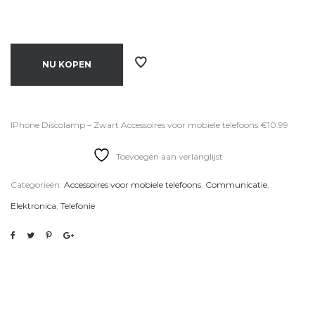
NU KOPEN
IPhone Discolamp – Zwart Accessoires voor mobiele telefoons €10.99
Toevoegen aan verlanglijst
Categorieën:
Accessoires voor mobiele telefoons
,
Communicatie
,
Elektronica
,
Telefonie