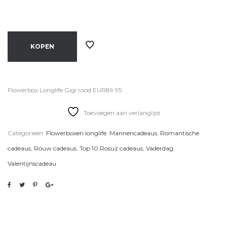
KOPEN
Flowerbox Longlife Gigi rood EUR89.95
Toevoegen aan verlanglijst
Categorieën:
Flowerboxen longlife
,
Mannencadeaus
,
Romantische
cadeaus
,
Rouw cadeaus
,
Top 10 Rosuz cadeaus
,
Vaderdag
,
Valentijnscadeau