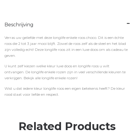
Beschrijving
Verras uw geliefde met deze longlife enkele roos choco. Dit is een èchte
roos die 2 tot 3 jaar mooi blijft. Zowel de roos zelf als de steel en het blad
zijn volledig echt! Deze longlife roos zit in een luxe doos om als cadeau te
geven.
U kunt zelf kiezen welke kleur luxe doos en longlife roos u wilt
ontvangen. De longlife enkele rozen zijn in veel verschillende kleuren te
verkrijgen. Bekijk alle longlife enkele rozen!
Wist u dat iedere kleur longlife roos een eigen betekenis heeft? De kleur
rood staat voor liefde en respect.
Related Products