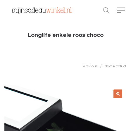
Longlife enkele roos choco
Previous
/
Next Product