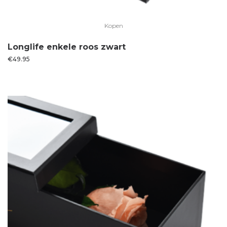
Kopen
Longlife enkele roos zwart
€
49.95