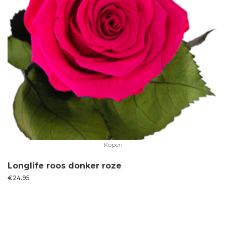
Kopen
Longlife roos donker roze
€
24.95