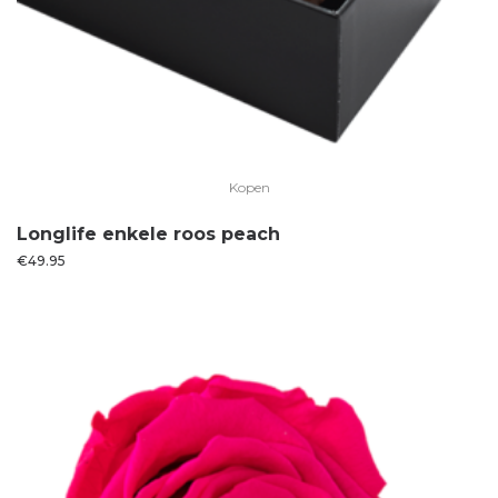
Kopen
Longlife enkele roos peach
€
49.95