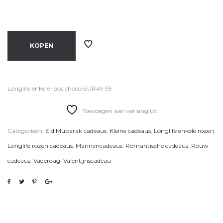
KOPEN
Longlife enkele roos choco EUR49.95
Toevoegen aan verlanglijst
Categorieën:
Eid Mubarak cadeaus
,
Kleine cadeaus
,
Longlife enkele rozen
,
Longlife rozen cadeaus
,
Mannencadeaus
,
Romantische cadeaus
,
Rouw
cadeaus
,
Vaderdag
,
Valentijnscadeau