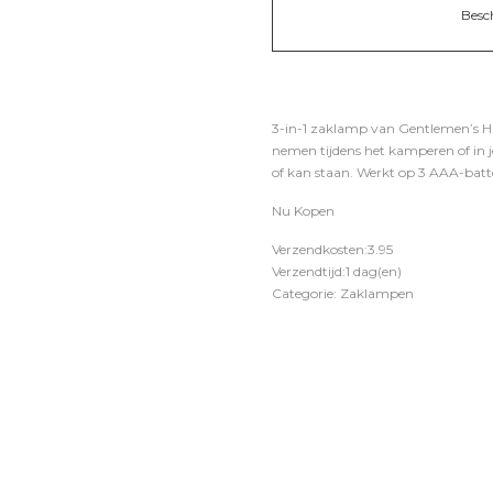
Besc
3-in-1 zaklamp van Gentlemen’s H
nemen tijdens het kamperen of in j
of kan staan. Werkt op 3 AAA-batte
Nu Kopen
Verzendkosten:3.95
Verzendtijd:1 dag(en)
Categorie: Zaklampen