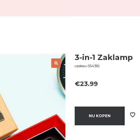
3-in-1 Zaklamp
cadeau-554382
€
23.99
NU KOPEN