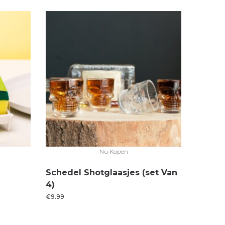
Nu Kopen
Schedel Shotglaasjes (set Van
4)
€
9.99