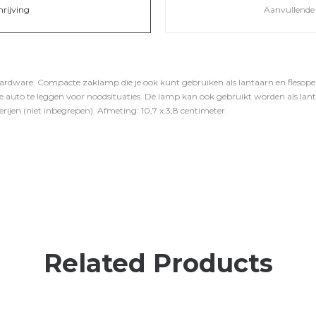
hrijving
Aanvullende 
ardware. Compacte zaklamp die je ook kunt gebruiken als lantaarn en fleso
e auto te leggen voor noodsituaties. De lamp kan ook gebruikt worden als lan
rijen (niet inbegrepen). Afmeting: 10,7 x 3,8 centimeter.
Related Products