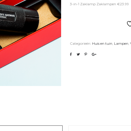
3-in-1 Zaklamp Zaklampen €23.99
Categorieën:
Huis en tuin
,
Lampen
,