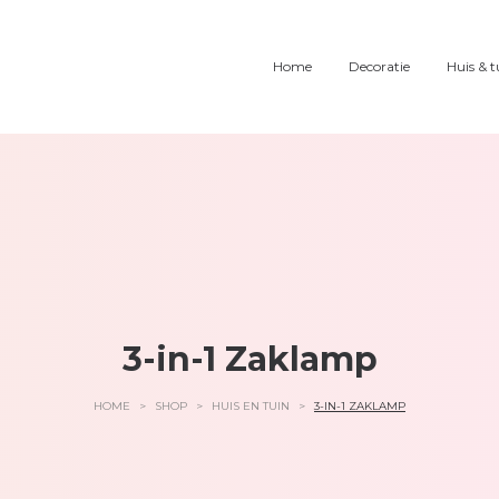
Home
Decoratie
Huis & t
3-in-1 Zaklamp
HOME
>
SHOP
>
HUIS EN TUIN
>
3-IN-1 ZAKLAMP