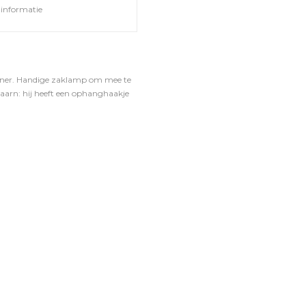
informatie
pener. Handige zaklamp om mee te
taarn: hij heeft een ophanghaakje