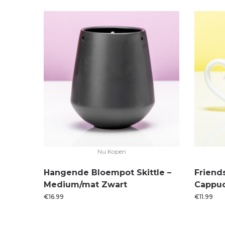
Nu Kopen
Hangende Bloempot Skittle –
Friend
Medium/mat Zwart
Cappu
€
16.99
€
11.99