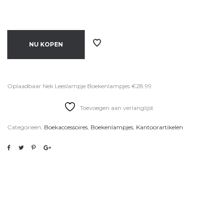
NU KOPEN
Oplaadbaar Nek Leeslampje Boekenlampjes €28.99
Toevoegen aan verlanglijst
Categorieën:
Boekaccessoires
,
Boekenlampjes
,
Kantoorartikelen