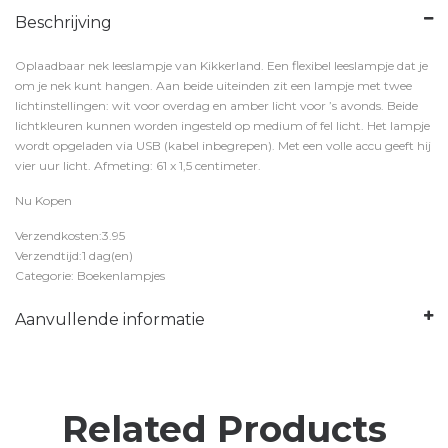
Beschrijving
Oplaadbaar nek leeslampje van Kikkerland. Een flexibel leeslampje dat je
om je nek kunt hangen. Aan beide uiteinden zit een lampje met twee
lichtinstellingen: wit voor overdag en amber licht voor ’s avonds. Beide
lichtkleuren kunnen worden ingesteld op medium of fel licht. Het lampje
wordt opgeladen via USB (kabel inbegrepen). Met een volle accu geeft hij
vier uur licht. Afmeting: 61 x 1,5 centimeter.
Nu Kopen
Verzendkosten:3.95
Verzendtijd:1 dag(en)
Categorie: Boekenlampjes
Aanvullende informatie
Related Products