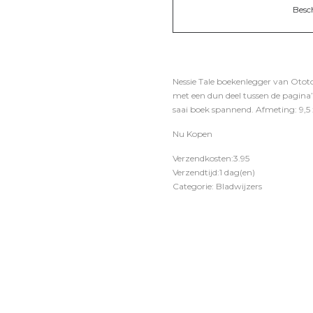
Besc
Nessie Tale boekenlegger van Ototo.
met een dun deel tussen de pagina’
saai boek spannend. Afmeting: 9,5 x
Nu Kopen
Verzendkosten:3.95
Verzendtijd:1 dag(en)
Categorie: Bladwijzers