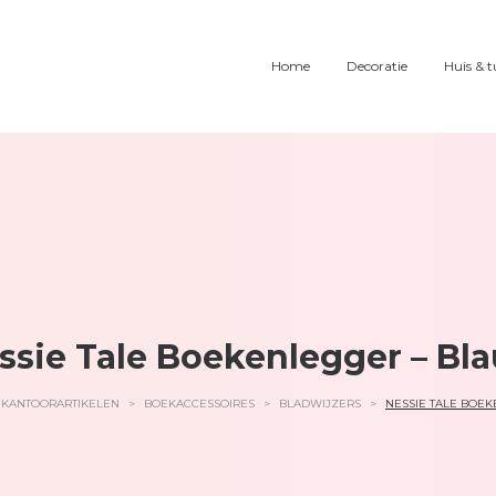
Home
Decoratie
Huis & t
ssie Tale Boekenlegger – Bl
KANTOORARTIKELEN
>
BOEKACCESSOIRES
>
BLADWIJZERS
>
NESSIE TALE BOE