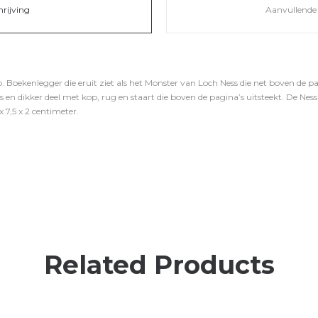
hrijving
Aanvullende 
 Boekenlegger die eruit ziet als het Monster van Loch Ness die net boven de pag
s en dikker deel met kop, rug en staart die boven de pagina’s uitsteekt. De Ne
 7,5 x 2 centimeter.
Related Products