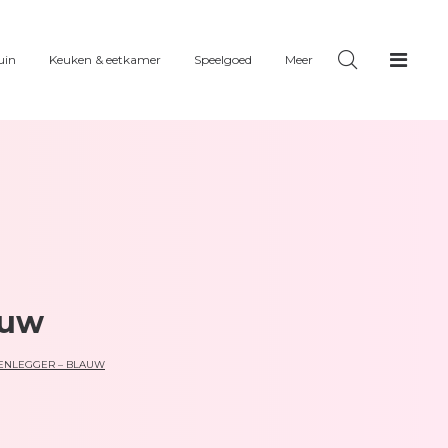
uin
Keuken & eetkamer
Speelgoed
Meer
auw
KENLEGGER – BLAUW