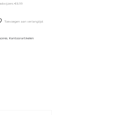
adwijzers €6.99
Toevoegen aan verlanglijst
oires
,
Kantoorartikelen