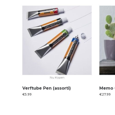
Nu Kopen
Verftube Pen (assorti)
Memo O
€
5.99
€
27.99