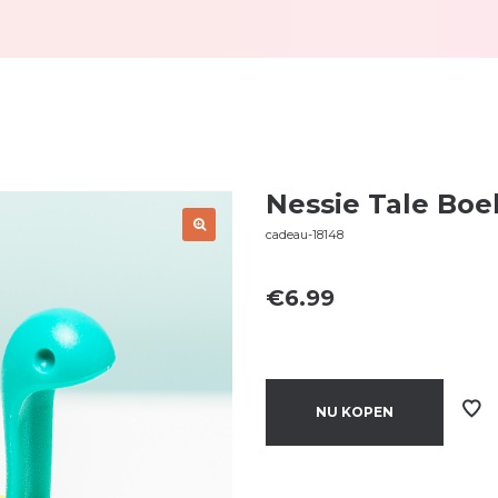
Nessie Tale Boe
cadeau-18148
€
6.99
NU KOPEN