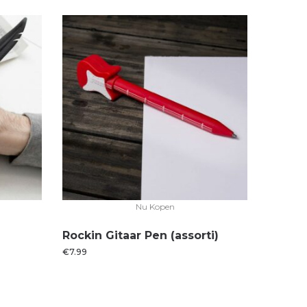
Nu Kopen
Rockin Gitaar Pen (assorti)
€
7.99