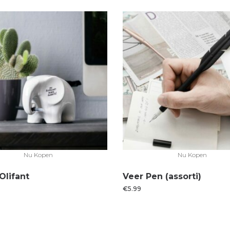
Nu Kopen
Nu Kopen
lifant
Veer Pen (assorti)
€
5.99