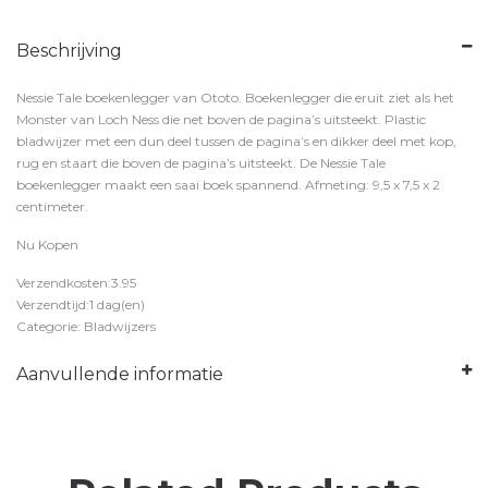
Beschrijving
Nessie Tale boekenlegger van Ototo. Boekenlegger die eruit ziet als het
Monster van Loch Ness die net boven de pagina’s uitsteekt. Plastic
bladwijzer met een dun deel tussen de pagina’s en dikker deel met kop,
rug en staart die boven de pagina’s uitsteekt. De Nessie Tale
boekenlegger maakt een saai boek spannend. Afmeting: 9,5 x 7,5 x 2
centimeter.
Nu Kopen
Verzendkosten:3.95
Verzendtijd:1 dag(en)
Categorie: Bladwijzers
Aanvullende informatie