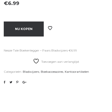
€
6.99
NU KOPEN
Nessie Tale Boekenlegger – Paars Bladwijzers €6.99
Toevoegen aan verlanglijst
Categorieën:
Bladwijzers
,
Boekaccessoires
,
Kantoorartikelen