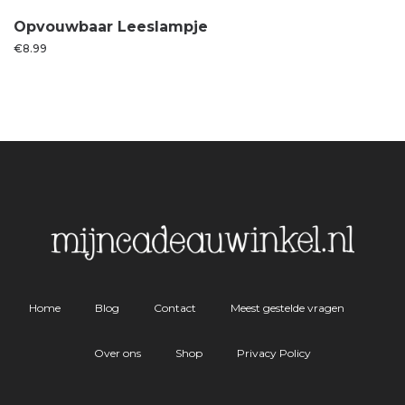
Opvouwbaar Leeslampje
€
8.99
Home
Blog
Contact
Meest gestelde vragen
Over ons
Shop
Privacy Policy