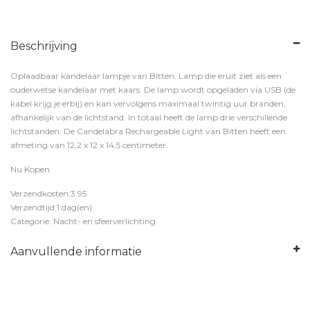
Beschrijving
Oplaadbaar kandelaar lampje van Bitten. Lamp die eruit ziet als een
ouderwetse kandelaar met kaars. De lamp wordt opgeladen via USB (de
kabel krijg je erbij) en kan vervolgens maximaal twintig uur branden,
afhankelijk van de lichtstand. In totaal heeft de lamp drie verschillende
lichtstanden. De Candelabra Rechargeable Light van Bitten heeft een
afmeting van 12,2 x 12 x 14,5 centimeter.
Nu Kopen
Verzendkosten:3.95
Verzendtijd:1 dag(en)
Categorie: Nacht- en sfeerverlichting
Aanvullende informatie