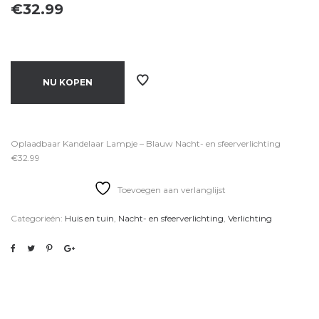
€
32.99
NU KOPEN
Oplaadbaar Kandelaar Lampje – Blauw Nacht- en sfeerverlichting
€32.99
Toevoegen aan verlanglijst
Categorieën:
Huis en tuin
,
Nacht- en sfeerverlichting
,
Verlichting